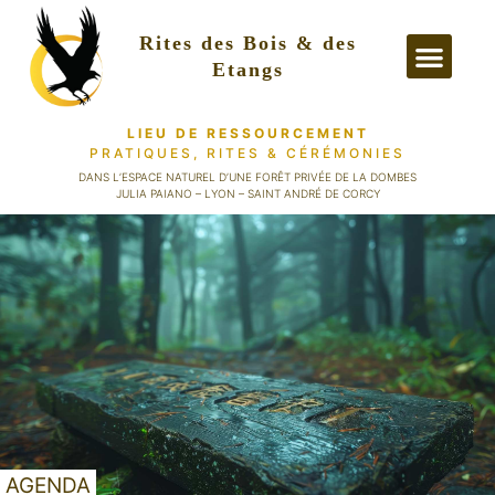
Rites des Bois & des
Etangs
LIEU DE RESSOURCEMENT
PRATIQUES, RITES
& CÉRÉMONIES
PRATIQUES &
DANS L’ESPACE NATUREL D’UNE FORÊT PRIVÉE DE LA DOMBES
JULIA PAIANO – LYON – SAINT ANDRÉ DE CORCY
AGENDA