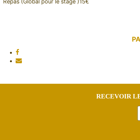
Repas (Global pour le stage )15€
P
RECEVOIR LE