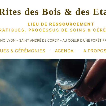
Rites des Bois & des Et
LIEU DE RESSOURCEMENT
RATIQUES, PROCESSUS DE SOINS
& CÉR
ANO LYON – SAINT ANDRÉ DE CORCY – AU COEUR D’UNE FORÊT P
QUES & CÉRÉMONIES
AGENDA
A PROPO