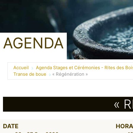
AGENDA
Accueil
Agenda Stages et Cérémonies - Rites des Boi
Transe de boue
« Régénération »
« 
DATE
HORA