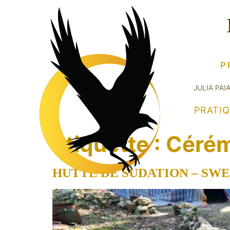
P
JULIA PAI
PRATI
Étiquette :
Cérém
HUTTE DE SUDATION – SW