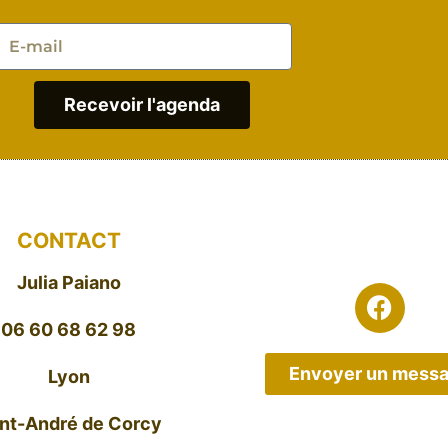
Recevoir l'agenda
CONTACT
Julia Paiano
06 60 68 62 98
Envoyer un mess
Lyon
int-André de Corcy