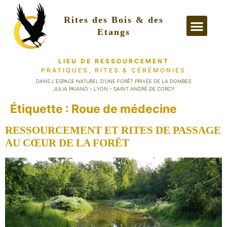
Rites des Bois & des
Etangs
LIEU DE RESSOURCEMENT
PRATIQUES, RITES
& CÉRÉMONIES
PRATIQUES &
DANS L’ESPACE NATUREL D’UNE FORÊT PRIVÉE DE LA DOMBES
JULIA PAIANO – LYON – SAINT ANDRÉ DE CORCY
Étiquette :
Roue de médecine
RESSOURCEMENT ET RITES DE PASSAGE
AU CŒUR DE LA FORÊT