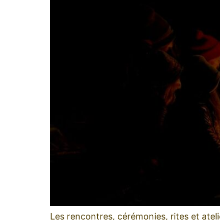
Les rencontres, cérémonies, rites et atel