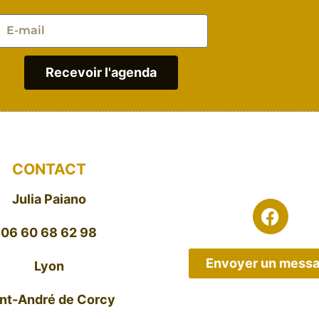
Recevoir l'agenda
CONTACT
Julia Paiano
06 60 68 62 98
Envoyer un mess
Lyon
int-André de Corcy