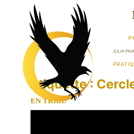
P
JULIA PAI
PRATI
Étiquette :
Cercl
EN TRIBU